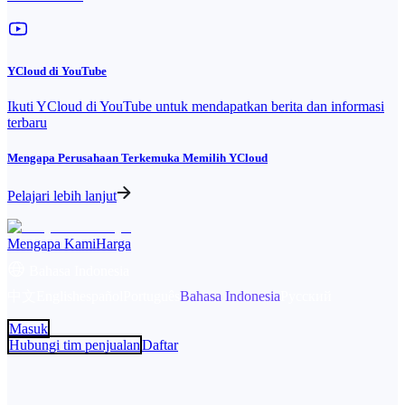
YCloud di YouTube
Ikuti YCloud di YouTube untuk mendapatkan berita dan informasi
terbaru
Mengapa Perusahaan Terkemuka Memilih YCloud
Pelajari lebih lanjut
Mengapa Kami
Harga
Bahasa Indonesia
中文
English
español
Português
Bahasa Indonesia
Русский
Masuk
Hubungi tim penjualan
Daftar