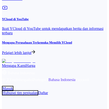
YCloud di YouTube
Ikuti YCloud di YouTube untuk mendapatkan berita dan informasi
terbaru
Mengapa Perusahaan Terkemuka Memilih YCloud
Pelajari lebih lanjut
Mengapa Kami
Harga
Bahasa Indonesia
中文
English
español
Português
Bahasa Indonesia
Русский
Masuk
Hubungi tim penjualan
Daftar