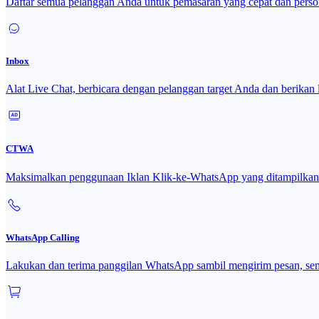
Daftar semua pelanggan Anda untuk pemasaran yang cepat dan person
Inbox
Alat Live Chat, berbicara dengan pelanggan target Anda dan berikan 
CTWA
Maksimalkan penggunaan Iklan Klik-ke-WhatsApp yang ditampilk
WhatsApp Calling
Lakukan dan terima panggilan WhatsApp sambil mengirim pesan, sem