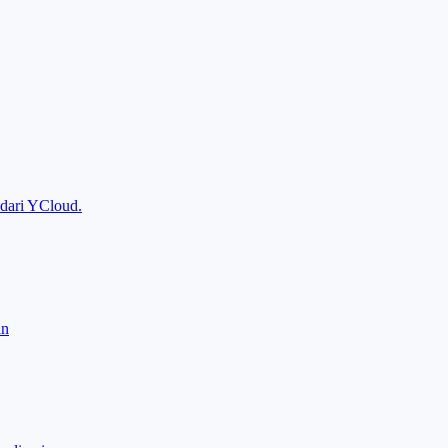
I dari YCloud.
an