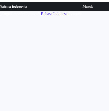
Masuk
Bahasa Indonesia
文
English
español
Português
Bahasa Indonesia
Русский