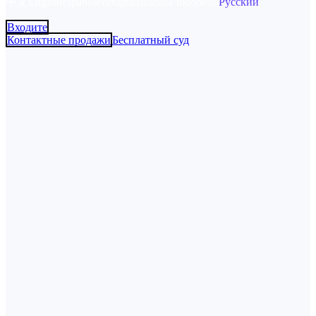
中文
English
español
Português
Bahasa Indonesia
Русский
Входите
Контактные продажи
Бесплатный суд