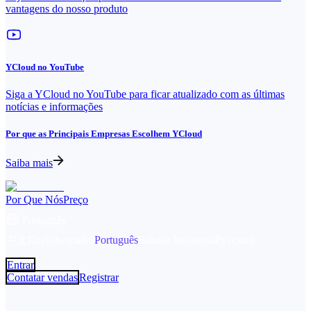
vantagens do nosso produto
YCloud no YouTube
Siga a YCloud no YouTube para ficar atualizado com as últimas
notícias e informações
Por que as Principais Empresas Escolhem YCloud
Saiba mais
Por Que Nós
Preço
Português
中文
English
español
Português
Bahasa Indonesia
Русский
Entrar
Contatar vendas
Registrar