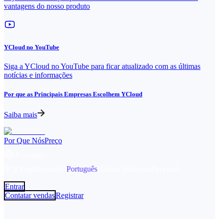
vantagens do nosso produto
YCloud no YouTube
Siga a YCloud no YouTube para ficar atualizado com as últimas
notícias e informações
Por que as Principais Empresas Escolhem YCloud
Saiba mais
Por Que Nós
Preço
Português
中文
English
español
Português
Bahasa Indonesia
Русский
Entrar
Contatar vendas
Registrar