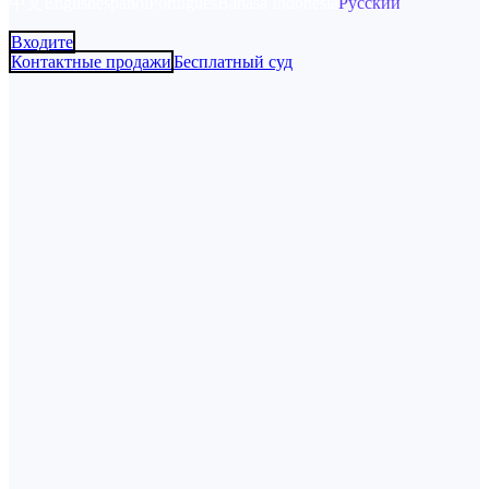
中文
English
español
Português
Bahasa Indonesia
Русский
Входите
Контактные продажи
Бесплатный суд