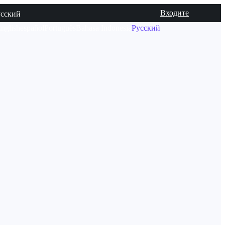
Входите
усский
nglish
español
Português
Bahasa Indonesia
Русский