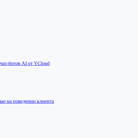
чат-ботов AI от YCloud
ные на поведении клиента