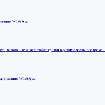
тизации WhatsApp
есь, развивайте и заключайте сделки в режиме реального времен
томатизации WhatsApp