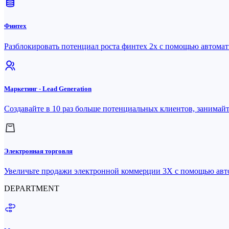
Финтех
Разблокировать потенциал роста финтех 2x с помощью автома
Маркетинг - Lead Generation
Создавайте в 10 раз больше потенциальных клиентов, занимайт
Электронная торговля
Увеличьте продажи электронной коммерции 3X с помощью ав
DEPARTMENT