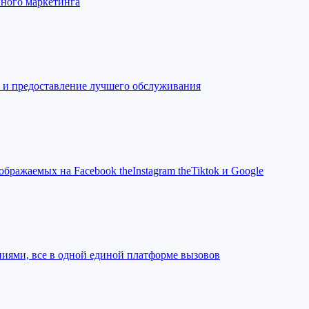
нного маркетинга
 и предоставление лучшего обслуживания
бражаемых на Facebook theInstagram theTiktok и Google
ниями, все в одной единой платформе вызовов