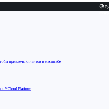
Р
中文
E
тобы привлечь клиентов в масштабе
к YCloud Platform