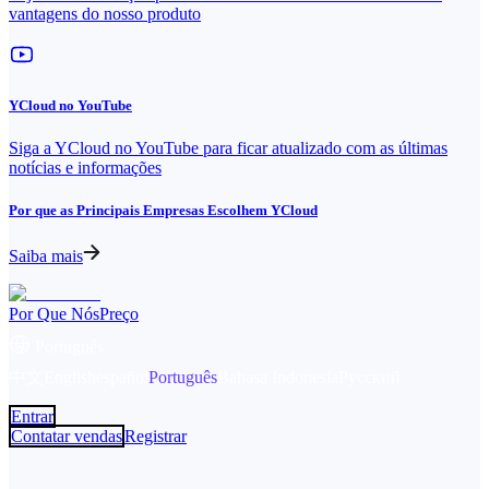
vantagens do nosso produto
YCloud no YouTube
Siga a YCloud no YouTube para ficar atualizado com as últimas
notícias e informações
Por que as Principais Empresas Escolhem YCloud
Saiba mais
Por Que Nós
Preço
Português
中文
English
español
Português
Bahasa Indonesia
Русский
Entrar
Contatar vendas
Registrar