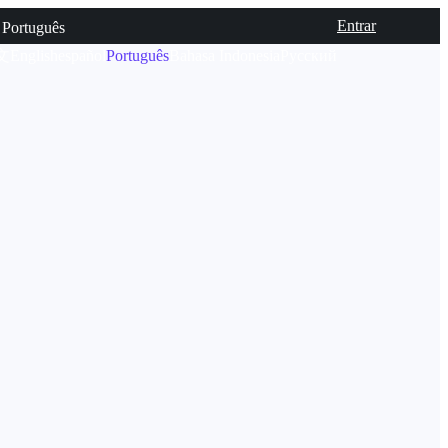
Entrar
Português
文
English
español
Português
Bahasa Indonesia
Русский