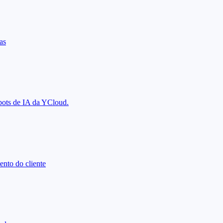
as
tbots de IA da YCloud.
nto do cliente