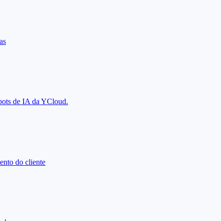
as
tbots de IA da YCloud.
nto do cliente