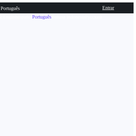
Entrar
Português
文
English
español
Português
Bahasa Indonesia
Русский