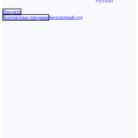
中文
English
español
Português
Bahasa Indonesia
Русский
Входите
Контактные продажи
Бесплатный суд