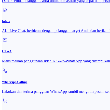
Daftar semua pelanggan Anda untuk pemasaran yang cepat dan person
Inbox
Alat Live Chat, berbicara dengan pelanggan target Anda dan berikan 
CTWA
Maksimalkan penggunaan Iklan Klik-ke-WhatsApp yang ditampilk
WhatsApp Calling
Lakukan dan terima panggilan WhatsApp sambil mengirim pesan, sem