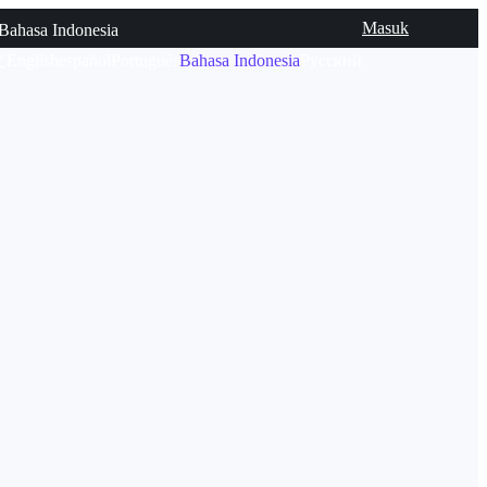
Masuk
Bahasa Indonesia
文
English
español
Português
Bahasa Indonesia
Русский