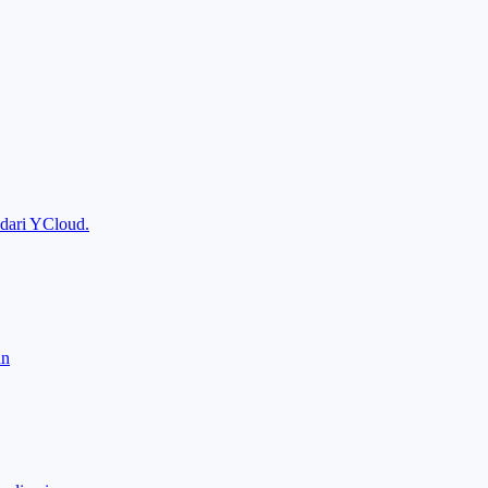
I dari YCloud.
an