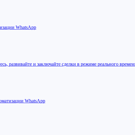
тизации WhatsApp
есь, развивайте и заключайте сделки в режиме реального времен
томатизации WhatsApp