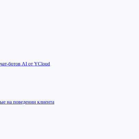
чат-ботов AI от YCloud
ные на поведении клиента