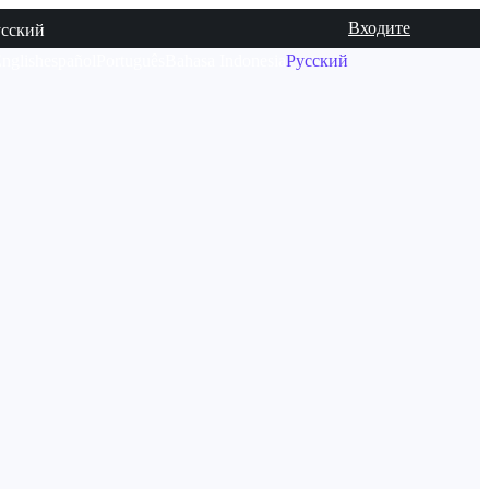
Входите
усский
nglish
español
Português
Bahasa Indonesia
Русский