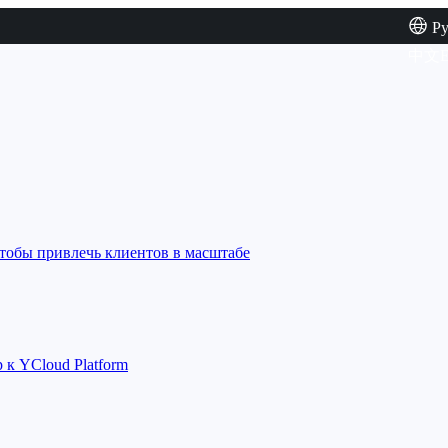
Р
中文
E
тобы привлечь клиентов в масштабе
к YCloud Platform