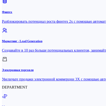
Финтех
Разблокировать потенциал роста финтех 2x с помощью автома
Маркетинг - Lead Generation
Создавайте в 10 раз больше потенциальных клиентов, занимайт
Электронная торговля
Увеличьте продажи электронной коммерции 3X с помощью ав
DEPARTMENT