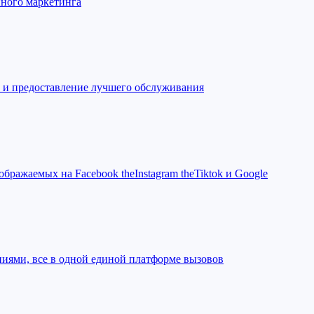
нного маркетинга
 и предоставление лучшего обслуживания
бражаемых на Facebook theInstagram theTiktok и Google
ниями, все в одной единой платформе вызовов