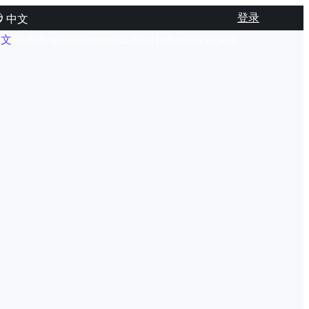
登录
中文
中文
English
español
Português
Bahasa Indonesia
Русский